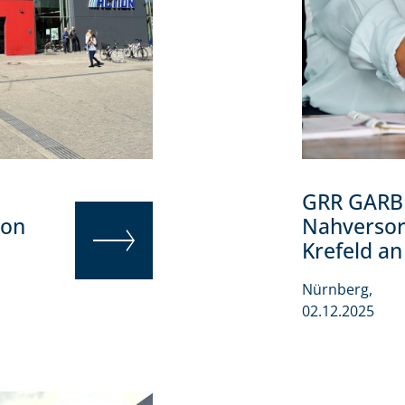
GRR GARBE
von
Nahversor
Krefeld a
Die ganze Welt 
WEITERLESEN
Nürnberg,
Eine Welt, die immer wieder
Neues für Sie bereithält:
02.12.2025
Unsere GARBE World.
ZUR GARBE WORLD