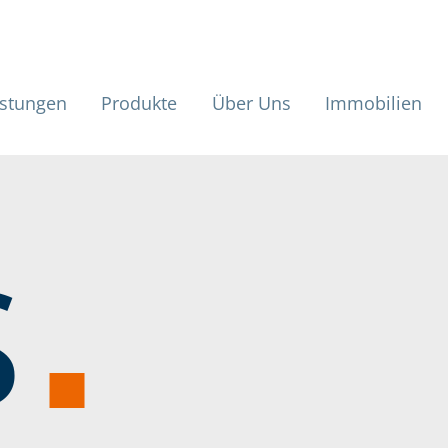
haelis und Fr
tmenü
istungen
Produkte
Über Uns
Immobilien
S