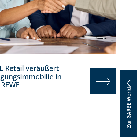
 Retail veräußert
gungsimmobilie in
n REWE
von GARBE
Zur GARBE World
WEITERLESEN