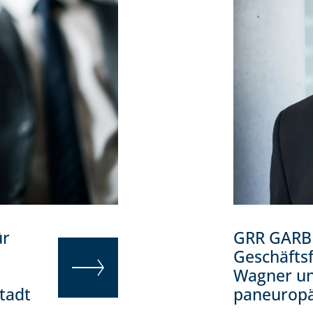
ür
GRR GARBE
Geschäfts
Wagner und
tadt
paneurop
WEITERLESEN