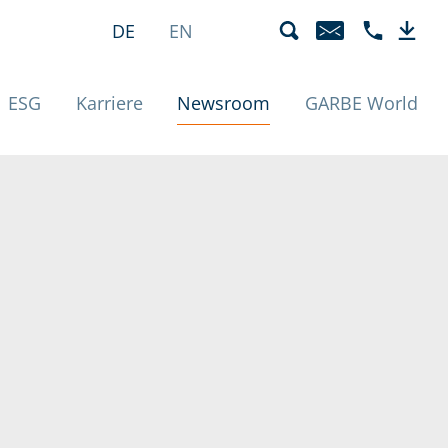
eunde | News
Sprachmenü
Aktiv
DE
EN
E-MAIL
TELEFON +4
DOWN
(Aktiv)
ESG
Karriere
Newsroom
GARBE World