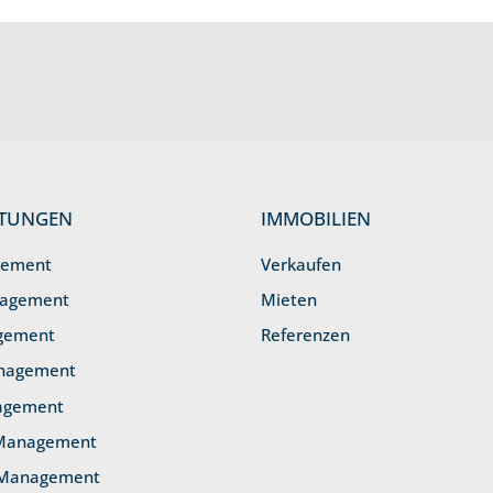
STUNGEN
IMMOBILIEN
gement
Verkaufen
nagement
Mieten
gement
Referenzen
anagement
agement
 Management
 Management