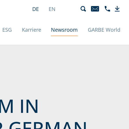
unde | Detail
Sprachmenü
Aktiv
DE
EN
E-MAIL
TELEFON +4
DOWN
(Aktiv)
ESG
Karriere
Newsroom
GARBE World
M IN
R GERMAN