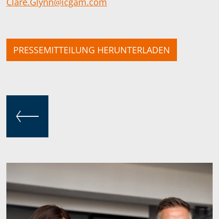
Clare.Glynn@icgam.com
PRESSEMITTEILUNG HERUNTERLADEN
ZURÜCK