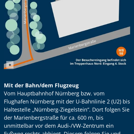
Wegbeschreibung
+
Mit der Bahn/dem Flugzeug
Vom Hauptbahnhof Nürnberg bzw. vom
Flughafen Nürnberg mit der U-Bahnlinie 2 (U2) bis
Haltestelle „Nürnberg-Ziegelstein“. Dort folgen Sie
der Marienbergstraße für ca. 600 m, bis
unmittelbar vor dem Audi-/VW-Zentrum ein
Fußweg rechts abbiegt. Diesem folgen Sie und