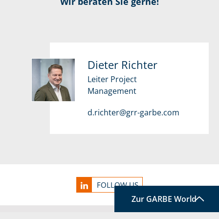
Wir beraten Sie gerne!
Dieter Richter
Leiter Project
Management
d.richter@grr-garbe.com
Service Informationen
FOLLOW US
Zur GARBE World
TOP
Link zu Home