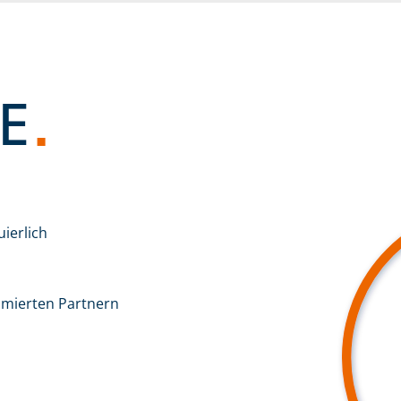
E
ierlich
mmierten Partnern