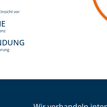
insicht vor
IE
enz
NDUNG
hrung
„Wir verhandeln inte