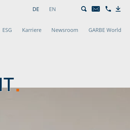
eunde | Trans
Sprachmenü
Aktiv
DE
EN
E-MAIL
TELEFON +4
DOWN
ESG
Karriere
Newsroom
GARBE World
NT