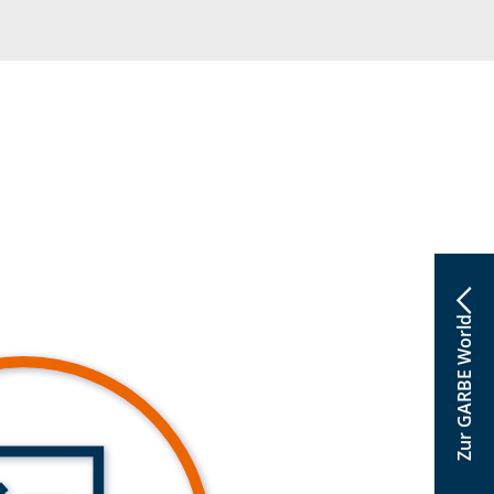
 von GARBE
Zur GARBE World