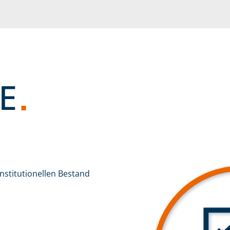
E
Die ganze Welt
Eine Welt, die immer wieder
nstitutionellen Bestand
Neues für Sie bereithält:
Unsere GARBE World.
ZUR GARBE WORLD