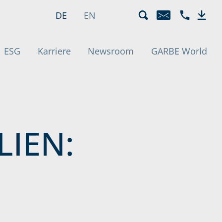
unde | Immobi
Sprachmenü
Aktiv
DE
EN
E-MAIL
TELEFON +4
DOWN
tiv)
ESG
Karriere
Newsroom
GARBE World
IEN: