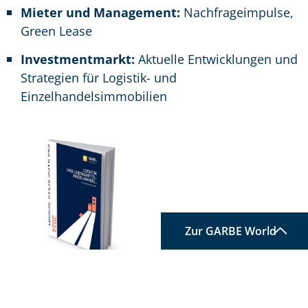
Mieter und Management:
Nachfrageimpulse,
Green Lease
Investmentmarkt:
Aktuelle Entwicklungen und
Strategien für Logistik- und
Einzelhandelsimmobilien
Eine Welt, die immer
wieder
Neues für Sie
bereithält:
Unsere GARBE
World.
ZUR GARBE WORLD
Zur GARBE World
TOP
E-Mail
*