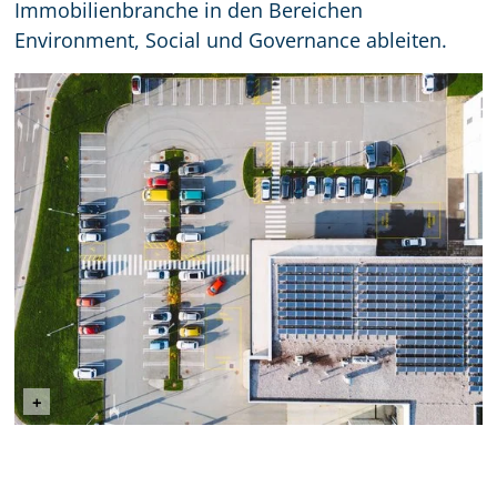
Immobilienbranche in den Bereichen
Environment, Social und Governance ableiten.
©Visual__Production (Envato Elements)
+