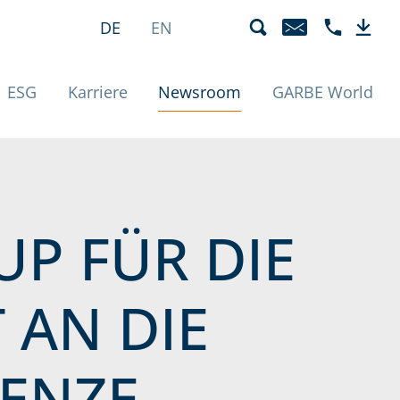
unde | Detail
Sprachmenü
Aktiv
DE
EN
E-MAIL
TELEFON +4
DOWN
(Aktiv)
ESG
Karriere
Newsroom
GARBE World
UP FÜR DIE
 AN DIE
RENZE