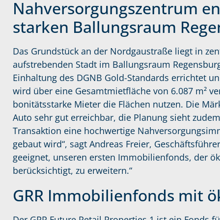
Nahversorgungszentrum ents
starken Ballungsraum Rege
Das Grundstück an der Nordgaustraße liegt in zen
aufstrebenden Stadt im Ballungsraum Regensburg
Einhaltung des DGNB Gold-Standards errichtet und
wird über eine Gesamtmietfläche von 6.087 m² ve
bonitätsstarke Mieter die Flächen nutzen. Die M
Auto sehr gut erreichbar, die Planung sieht zudem
Transaktion eine hochwertige Nahversorgungsimm
gebaut wird“, sagt Andreas Freier, Geschäftsführe
geeignet, unseren ersten Immobilienfonds, der ö
berücksichtigt, zu erweitern.“
GRR Immobilienfonds mit ök
Der GRR Future Retail Properties 1 ist ein Fonds fü