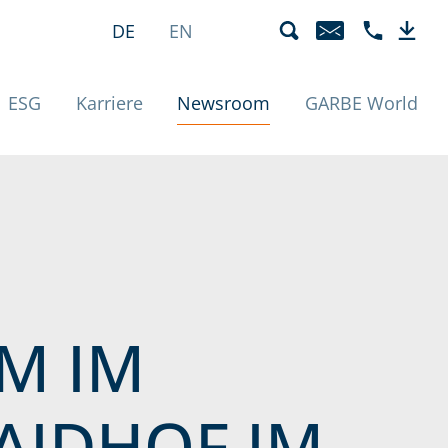
unde | Detail
Sprachmenü
Aktiv
DE
EN
E-MAIL
TELEFON +4
DOWN
(Aktiv)
ESG
Karriere
Newsroom
GARBE World
M IM
AIDHOF IM