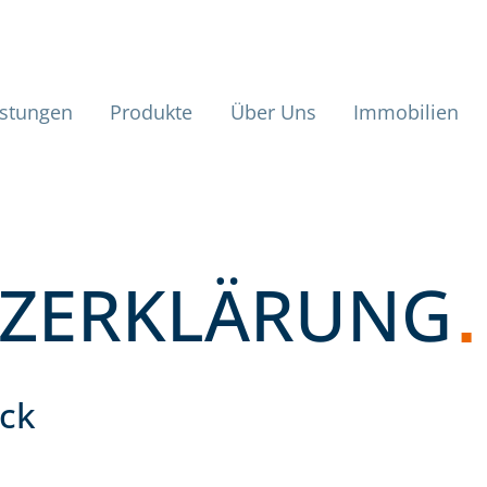
aelis und Fre
tmenü
istungen
Produkte
Über Uns
Immobilien
ZERKLÄRUNG
ick