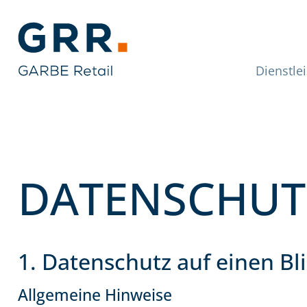
Gathmann Mich
Link zu Home
Haup
Dienstle
DATENSCHUT
1. Datenschutz auf einen Bl
Allgemeine Hinweise