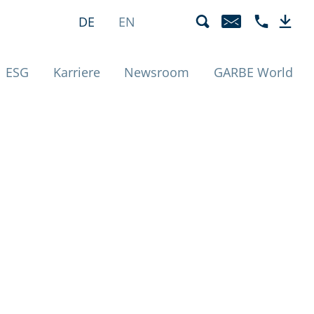
unde | Datens
Sprachmenü
Aktiv
DE
EN
E-MAIL
TELEFON +4
DOWN
ESG
Karriere
Newsroom
GARBE World